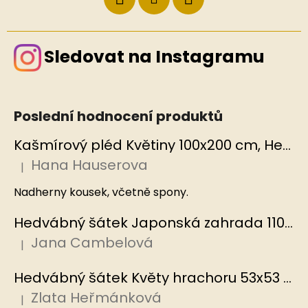
Sledovat na Instagramu
Poslední hodnocení produktů
Kašmírový pléd Květiny 100x200 cm, Hedvábný svět
Hana Hauserova
|
Hodnocení produktu je 5 z 5 hvězdiček.
Nadherny kousek, včetně spony.
Hedvábný šátek Japonská zahrada 110x110 cm v dárkovém balení, HEDVÁBNÝ SVĚT
Jana Cambelová
|
Hodnocení produktu je 5 z 5 hvězdiček.
Hedvábný šátek Květy hrachoru 53x53 cm v dárkovém balení, HEDVÁBNÝ SVĚT
Zlata Heřmánková
|
Hodnocení produktu je 5 z 5 hvězdiček.