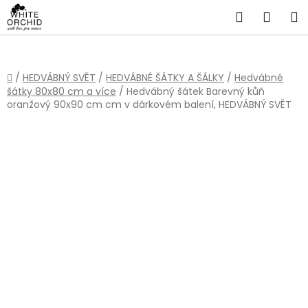
Přejít
Hledat
NÁKU
na
obsah
KOŠÍ
Domů
/
HEDVÁBNÝ SVĚT
/
HEDVÁBNÉ ŠÁTKY A ŠÁLKY
/
Hedvábné
šátky 80x80 cm a více
/
Hedvábný šátek Barevný kůň
oranžový 90x90 cm cm v dárkovém balení, HEDVÁBNÝ SVĚT