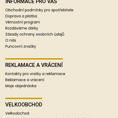
p
INFORMACE PRO VÁS
a
Obchodní podmínky pro spotřebitele
t
Doprava a platba
í
Věrnostní program
Rozdáváme dárky
Zásady ochrany osobních údajů
O nás
Puncovní značky
REKLAMACE A VRÁCENÍ
Kontakty pro vratky a reklamace
Reklamace a vrácení
Moje objednávka
VELKOOBCHOD
Velkoobchod