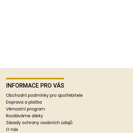
Z
á
p
INFORMACE PRO VÁS
a
Obchodní podmínky pro spotřebitele
t
Doprava a platba
í
Věrnostní program
Rozdáváme dárky
Zásady ochrany osobních údajů
O nás