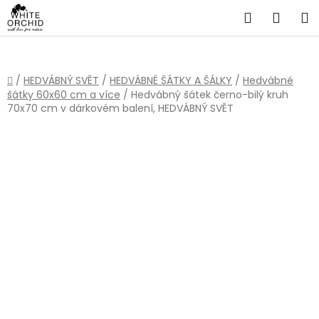
Přejít
Hledat
NÁKU
na
obsah
KOŠÍ
Domů
/
HEDVÁBNÝ SVĚT
/
HEDVÁBNÉ ŠÁTKY A ŠÁLKY
/
Hedvábné
šátky 60x60 cm a více
/
Hedvábný šátek černo-bilý kruh
70x70 cm v dárkovém balení, HEDVÁBNÝ SVĚT