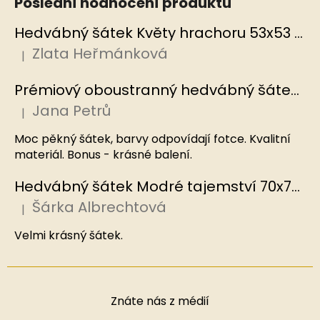
Poslední hodnocení produktů
Hedvábný šátek Květy hrachoru 53x53 cm v dárkovém balení, HEDVÁBNÝ SVĚT
Zlata Heřmánková
|
Hodnocení produktu je 5 z 5 hvězdiček.
Prémiový oboustranný hedvábný šátek Mořský korál, MB
Jana Petrů
|
Hodnocení produktu je 5 z 5 hvězdiček.
Moc pěkný šátek, barvy odpovídají fotce. Kvalitní
materiál. Bonus - krásné balení.
Hedvábný šátek Modré tajemství 70x70 cm v dárkovém balení, HEDVÁBNÝ SVĚT
Šárka Albrechtová
|
Hodnocení produktu je 5 z 5 hvězdiček.
Velmi krásný šátek.
Znáte nás z médií