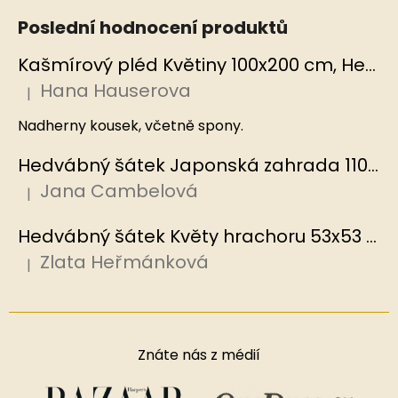
Poslední hodnocení produktů
Kašmírový pléd Květiny 100x200 cm, Hedvábný svět
Hana Hauserova
|
Hodnocení produktu je 5 z 5 hvězdiček.
Nadherny kousek, včetně spony.
Hedvábný šátek Japonská zahrada 110x110 cm v dárkovém balení, HEDVÁBNÝ SVĚT
Jana Cambelová
|
Hodnocení produktu je 5 z 5 hvězdiček.
Hedvábný šátek Květy hrachoru 53x53 cm v dárkovém balení, HEDVÁBNÝ SVĚT
Zlata Heřmánková
|
Hodnocení produktu je 5 z 5 hvězdiček.
Znáte nás z médií