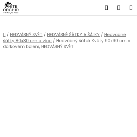
Přejít
Hledat
NÁKU
na
obsah
KOŠÍ
Domů
/
HEDVÁBNÝ SVĚT
/
HEDVÁBNÉ ŠÁTKY A ŠÁLKY
/
Hedvábné
šátky 80x80 cm a více
/
Hedvábný šátek Květy 90x90 cm v
dárkovém balení, HEDVÁBNÝ SVĚT