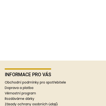
Z
á
p
INFORMACE PRO VÁS
a
Obchodní podmínky pro spotřebitele
t
Doprava a platba
í
Věrnostní program
Rozdáváme dárky
Zásady ochrany osobních údajů