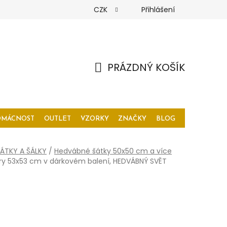
CZK
Přihlášení
PRÁZDNÝ KOŠÍK
NÁKUPNÍ
KOŠÍK
OMÁCNOST
OUTLET
VZORKY
ZNAČKY
BLOG
ÁTKY A ŠÁLKY
/
Hedvábné šátky 50x50 cm a více
ry 53x53 cm v dárkovém balení, HEDVÁBNÝ SVĚT