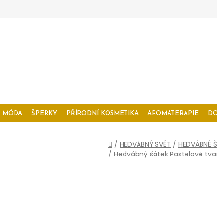
MÓDA
ŠPERKY
PŘÍRODNÍ KOSMETIKA
AROMATERAPIE
D
Domů
/
HEDVÁBNÝ SVĚT
/
HEDVÁBNÉ Š
/
Hedvábný šátek Pastelové tva