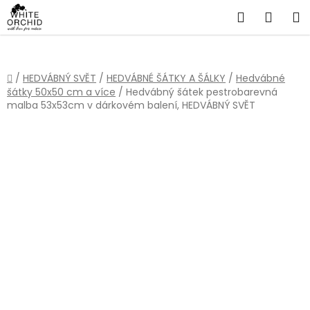
Přejít
Hledat
NÁKU
na
obsah
KOŠÍ
Domů
/
HEDVÁBNÝ SVĚT
/
HEDVÁBNÉ ŠÁTKY A ŠÁLKY
/
Hedvábné
šátky 50x50 cm a více
/
Hedvábný šátek pestrobarevná
malba 53x53cm v dárkovém balení, HEDVÁBNÝ SVĚT