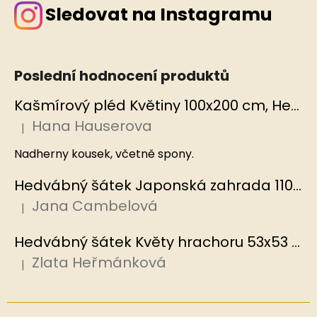
Sledovat na Instagramu
Poslední hodnocení produktů
Kašmírový pléd Květiny 100x200 cm, Hedvábný svět
Hana Hauserova
|
Hodnocení produktu je 5 z 5 hvězdiček.
Nadherny kousek, včetně spony.
Hedvábný šátek Japonská zahrada 110x110 cm v dárkovém balení, HEDVÁBNÝ SVĚT
Jana Cambelová
|
Hodnocení produktu je 5 z 5 hvězdiček.
Hedvábný šátek Květy hrachoru 53x53 cm v dárkovém balení, HEDVÁBNÝ SVĚT
Zlata Heřmánková
|
Hodnocení produktu je 5 z 5 hvězdiček.