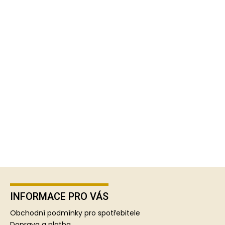
Z
á
p
INFORMACE PRO VÁS
a
Obchodní podmínky pro spotřebitele
t
Doprava a platba