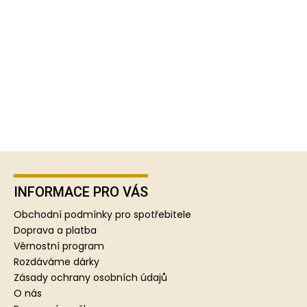
Z
á
p
INFORMACE PRO VÁS
a
Obchodní podmínky pro spotřebitele
t
Doprava a platba
í
Věrnostní program
Rozdáváme dárky
Zásady ochrany osobních údajů
O nás