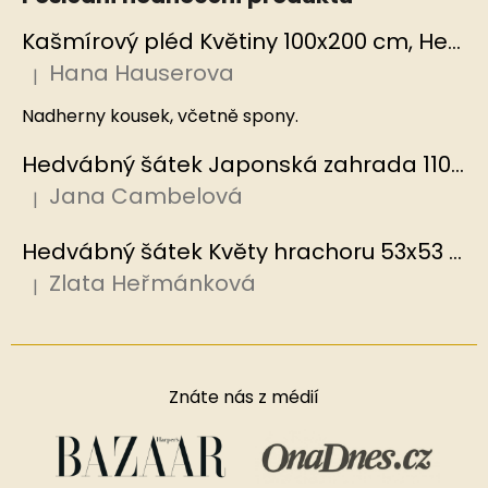
Kašmírový pléd Květiny 100x200 cm, Hedvábný svět
Hana Hauserova
|
Hodnocení produktu je 5 z 5 hvězdiček.
Nadherny kousek, včetně spony.
Hedvábný šátek Japonská zahrada 110x110 cm v dárkovém balení, HEDVÁBNÝ SVĚT
Jana Cambelová
|
Hodnocení produktu je 5 z 5 hvězdiček.
Hedvábný šátek Květy hrachoru 53x53 cm v dárkovém balení, HEDVÁBNÝ SVĚT
Zlata Heřmánková
|
Hodnocení produktu je 5 z 5 hvězdiček.
Znáte nás z médií