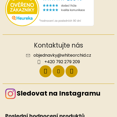
Kontaktujte nás
objednavky
@
whiteorchid.cz
+420 792 279 209
Sledovat na Instagramu
Poslední hodnocení produktů