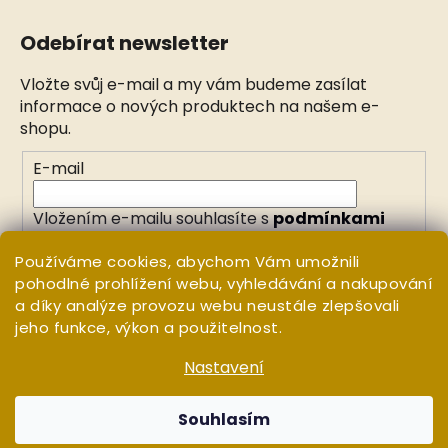
Odebírat newsletter
Vložte svůj e-mail a my vám budeme zasílat
informace o nových produktech na našem e-
shopu.
E-mail
Vložením e-mailu souhlasíte s
podmínkami
ochrany osobních údajů
Používáme cookies, abychom Vám umožnili
pohodlné prohlížení webu, vyhledávání a nakupování
PŘIHLÁSIT SE
a díky analýze provozu webu neustále zlepšovali
jeho funkce, výkon a použitelnost.
Nastavení
Vytvořil Shoptet
Copyright 2026
WHITE ORCHID
. Všechna práva
Souhlasím
vyhrazena.