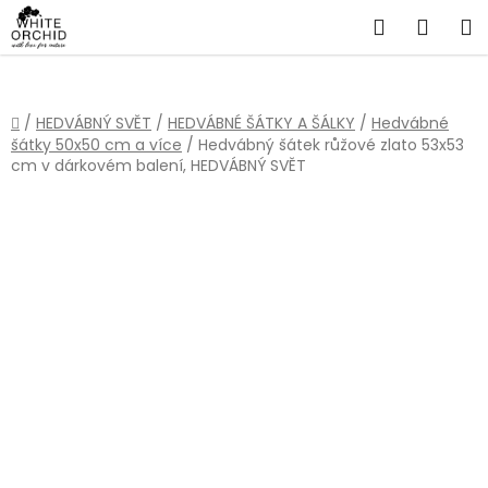
Přejít
Hledat
NÁKU
na
obsah
KOŠÍ
Domů
/
HEDVÁBNÝ SVĚT
/
HEDVÁBNÉ ŠÁTKY A ŠÁLKY
/
Hedvábné
šátky 50x50 cm a více
/
Hedvábný šátek růžové zlato 53x53
cm v dárkovém balení, HEDVÁBNÝ SVĚT