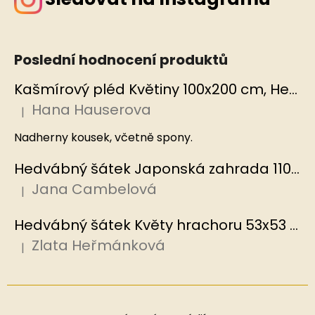
Poslední hodnocení produktů
Kašmírový pléd Květiny 100x200 cm, Hedvábný svět
Hana Hauserova
|
Hodnocení produktu je 5 z 5 hvězdiček.
Nadherny kousek, včetně spony.
Hedvábný šátek Japonská zahrada 110x110 cm v dárkovém balení, HEDVÁBNÝ SVĚT
Jana Cambelová
|
Hodnocení produktu je 5 z 5 hvězdiček.
Hedvábný šátek Květy hrachoru 53x53 cm v dárkovém balení, HEDVÁBNÝ SVĚT
Zlata Heřmánková
|
Hodnocení produktu je 5 z 5 hvězdiček.