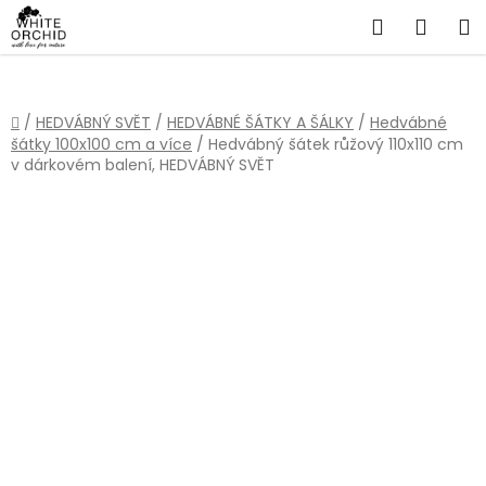
Přejít
Hledat
NÁKU
na
obsah
KOŠÍ
Domů
/
HEDVÁBNÝ SVĚT
/
HEDVÁBNÉ ŠÁTKY A ŠÁLKY
/
Hedvábné
šátky 100x100 cm a více
/
Hedvábný šátek růžový 110x110 cm
v dárkovém balení, HEDVÁBNÝ SVĚT