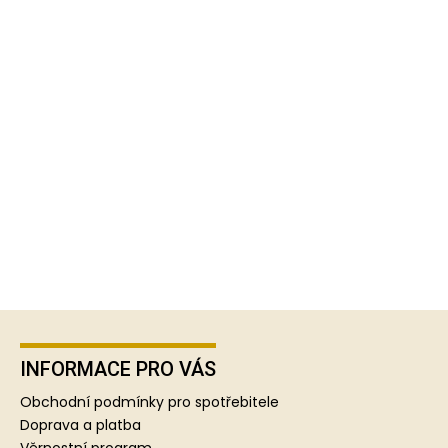
Z
á
p
INFORMACE PRO VÁS
a
Obchodní podmínky pro spotřebitele
t
Doprava a platba
Věrnostní program