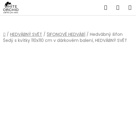
Přejít
Hledat
NÁKU
na
obsah
KOŠÍ
Domů
/
HEDVÁBNÝ SVĚT
/
ŠIFONOVÉ HEDVÁBÍ
/
Hedvábný šifon
Šedý s kvítky 110x110 cm v dárkovém balení, HEDVÁBNÝ SVĚT