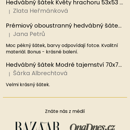
Hedvábný šátek Květy hrachoru 53x53 cm v dárkovém balení, HEDVÁBNÝ SVĚT
Zlata Heřmánková
|
Hodnocení produktu je 5 z 5 hvězdiček.
Prémiový oboustranný hedvábný šátek Mořský korál, MB
Jana Petrů
|
Hodnocení produktu je 5 z 5 hvězdiček.
Moc pěkný šátek, barvy odpovídají fotce. Kvalitní
materiál. Bonus - krásné balení.
Hedvábný šátek Modré tajemství 70x70 cm v dárkovém balení, HEDVÁBNÝ SVĚT
Šárka Albrechtová
|
Hodnocení produktu je 5 z 5 hvězdiček.
Velmi krásný šátek.
Znáte nás z médií