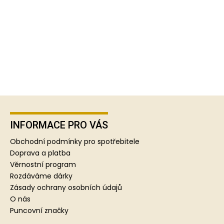
Z
á
p
INFORMACE PRO VÁS
a
Obchodní podmínky pro spotřebitele
t
Doprava a platba
í
Věrnostní program
Rozdáváme dárky
Zásady ochrany osobních údajů
O nás
Puncovní značky