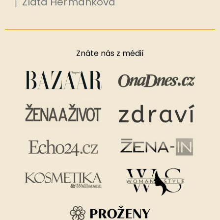
Zlata Heřmánková
|
Hodnocení produktu je 5 z 5 hvězdiček.
Znáte nás z médií