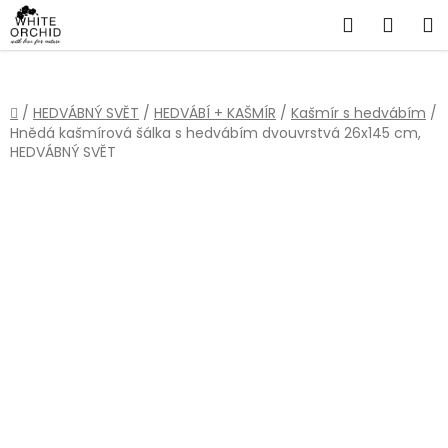
Přejít
Hledat
NÁKU
na
obsah
KOŠÍ
Domů
/
HEDVÁBNÝ SVĚT
/
HEDVÁBÍ + KAŠMÍR
/
Kašmír s hedvábím
/
Hnědá kašmírová šálka s hedvábím dvouvrstvá 26x145 cm,
HEDVÁBNÝ SVĚT