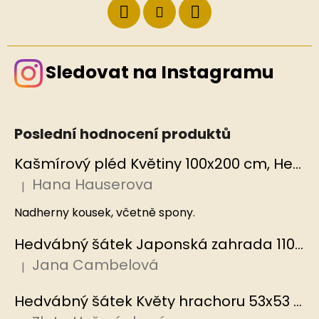
Sledovat na Instagramu
Poslední hodnocení produktů
Kašmírový pléd Květiny 100x200 cm, Hedvábný svět
Hana Hauserova
|
Hodnocení produktu je 5 z 5 hvězdiček.
Nadherny kousek, včetně spony.
Hedvábný šátek Japonská zahrada 110x110 cm v dárkovém balení, HEDVÁBNÝ SVĚT
Jana Cambelová
|
Hodnocení produktu je 5 z 5 hvězdiček.
Hedvábný šátek Květy hrachoru 53x53 cm v dárkovém balení, HEDVÁBNÝ SVĚT