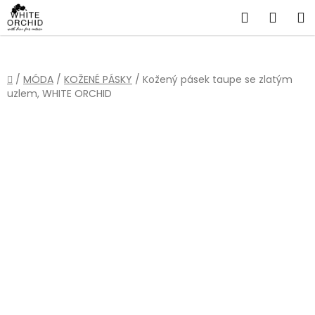
Přejít
Hledat
NÁKU
na
obsah
KOŠÍ
Domů
/
MÓDA
/
KOŽENÉ PÁSKY
/
Kožený pásek taupe se zlatým
uzlem, WHITE ORCHID