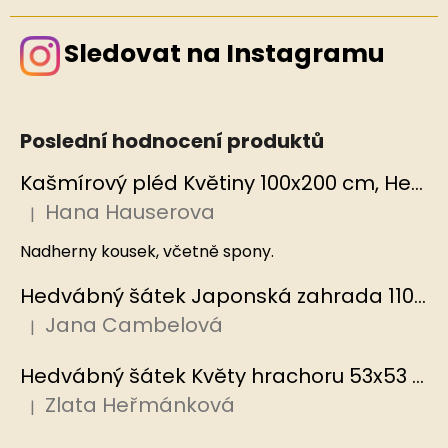
Sledovat na Instagramu
Poslední hodnocení produktů
Kašmírový pléd Květiny 100x200 cm, Hedvábný svět
Hana Hauserova
|
Hodnocení produktu je 5 z 5 hvězdiček.
Nadherny kousek, včetně spony.
Hedvábný šátek Japonská zahrada 110x110 cm v dárkovém balení, HEDVÁBNÝ SVĚT
Jana Cambelová
|
Hodnocení produktu je 5 z 5 hvězdiček.
Hedvábný šátek Květy hrachoru 53x53 cm v dárkovém balení, HEDVÁBNÝ SVĚT
Zlata Heřmánková
|
Hodnocení produktu je 5 z 5 hvězdiček.