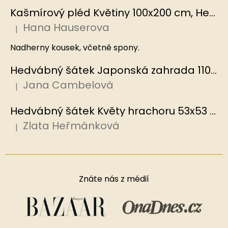
Kašmírový pléd Květiny 100x200 cm, Hedvábný svět
Hana Hauserova
|
Hodnocení produktu je 5 z 5 hvězdiček.
Nadherny kousek, včetně spony.
Hedvábný šátek Japonská zahrada 110x110 cm v dárkovém balení, HEDVÁBNÝ SVĚT
Jana Cambelová
|
Hodnocení produktu je 5 z 5 hvězdiček.
Hedvábný šátek Květy hrachoru 53x53 cm v dárkovém balení, HEDVÁBNÝ SVĚT
Zlata Heřmánková
|
Hodnocení produktu je 5 z 5 hvězdiček.
Znáte nás z médií