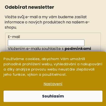
Odebírat newsletter
Vložte svůj e-mail a my vám budeme zasílat
informace o nových produktech na našem e-
shopu.
E-mail
Vložením e-mailu souhlasíte s
podmínkami
ochrany osobních údajů
Používáme cookies, abychom Vám umožnili
pohodlné prohlížení webu, vyhledávání a nakupování
PŘIHLÁSIT SE
a díky analýze provozu webu neustále zlepšovali
jeho funkce, výkon a použitelnost.
Nastavení
Vytvořil Shoptet
Copyright 2026
WHITE ORCHID
. Všechna práva
Souhlasím
vyhrazena.