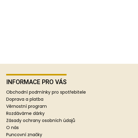
Z
á
p
INFORMACE PRO VÁS
a
Obchodní podmínky pro spotřebitele
t
Doprava a platba
í
Věrnostní program
Rozdáváme dárky
Zásady ochrany osobních údajů
O nás
Puncovní značky