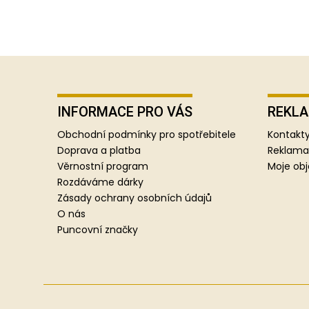
Z
á
p
INFORMACE PRO VÁS
REKLA
a
Obchodní podmínky pro spotřebitele
Kontakty
t
Doprava a platba
Reklama
í
Věrnostní program
Moje ob
Rozdáváme dárky
Zásady ochrany osobních údajů
O nás
Puncovní značky