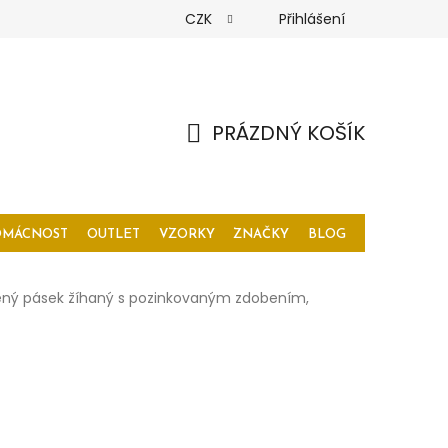
CZK
Přihlášení
PRÁZDNÝ KOŠÍK
NÁKUPNÍ
KOŠÍK
OMÁCNOST
OUTLET
VZORKY
ZNAČKY
BLOG
ný pásek žíhaný s pozinkovaným zdobením,