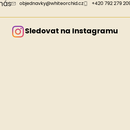
 nás
objednavky
@
whiteorchid.cz
+420 792 279 20
Sledovat na Instagramu