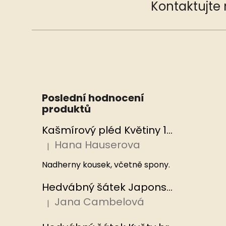
Kontaktujte
Poslední hodnocení
produktů
Kašmírový pléd Květiny 100x200 cm, Hedvábný svět
Hana Hauserova
|
Hodnocení produktu je 5 z 5 hvězdiček.
Nadherny kousek, včetně spony.
Hedvábný šátek Japonská zahrada 110x110 cm v dárkovém balení, HEDVÁBNÝ SVĚT
Jana Cambelová
|
Hodnocení produktu je 5 z 5 hvězdiček.