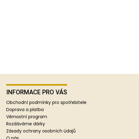
Z
á
p
INFORMACE PRO VÁS
a
Obchodní podmínky pro spotřebitele
t
Doprava a platba
í
Věrnostní program
Rozdáváme dárky
Zásady ochrany osobních údajů
O nás