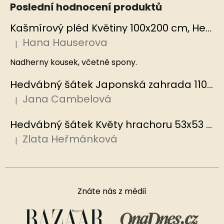
Poslední hodnocení produktů
Kašmírový pléd Květiny 100x200 cm, Hedvábný svět
Hana Hauserova
|
Hodnocení produktu je 5 z 5 hvězdiček.
Nadherny kousek, včetně spony.
Hedvábný šátek Japonská zahrada 110x110 cm v dárkovém balení, HEDVÁBNÝ SVĚT
Jana Cambelová
|
Hodnocení produktu je 5 z 5 hvězdiček.
Hedvábný šátek Květy hrachoru 53x53 cm v dárkovém balení, HEDVÁBNÝ SVĚT
Zlata Heřmánková
|
Hodnocení produktu je 5 z 5 hvězdiček.
Znáte nás z médií