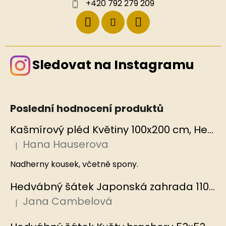
+420 792 279 209
Sledovat na Instagramu
Poslední hodnocení produktů
Kašmírový pléd Květiny 100x200 cm, Hedvábný svět
Hana Hauserova
|
Hodnocení produktu je 5 z 5 hvězdiček.
Nadherny kousek, včetně spony.
Hedvábný šátek Japonská zahrada 110x110 cm v dárkovém balení, HEDVÁBNÝ SVĚT
Jana Cambelová
|
Hodnocení produktu je 5 z 5 hvězdiček.