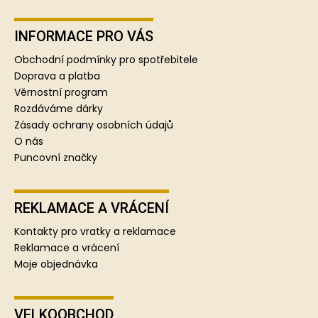
Z
á
p
INFORMACE PRO VÁS
a
Obchodní podmínky pro spotřebitele
t
Doprava a platba
í
Věrnostní program
Rozdáváme dárky
Zásady ochrany osobních údajů
O nás
Puncovní značky
REKLAMACE A VRÁCENÍ
Kontakty pro vratky a reklamace
Reklamace a vrácení
Moje objednávka
VELKOOBCHOD