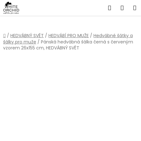
Přejít
Hledat
NÁKU
na
obsah
KOŠÍ
Domů
/
HEDVÁBNÝ SVĚT
/
HEDVÁBÍ PRO MUŽE
/
Hedvábné šátky a
šálky pro muže
/
Pánská hedvábná šálka černá s červeným
vzorem 26x155 cm, HEDVÁBNÝ SVĚT