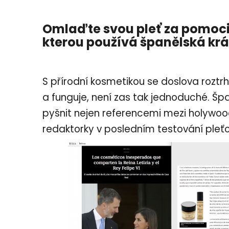
Omlaďte svou pleť za pomoci
kterou používá
španělská kr
S přírodní kosmetikou se doslova roztrhl 
a funguje, není zas tak jednoduché. Šp
pyšnit nejen referencemi mezi holywo
redaktorky v posledním testování pleť