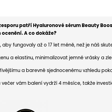
esporu patří Hyaluronové sérum Beauty Boost
h ocenění. A co dokáže?
aby fungovaly až o 17 let méně, než je náš skut
nu a elastinu, minimalizovat jemné vrásky a zle
řivějšímu a barevně sjednocenému vzhledu poko
večer vám balení vydrží 4 měsíce, takže investic