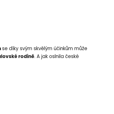
m
se díky svým skvělým účinkům může
álovské rodině
. A jak oslnila české