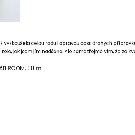
již vyzkoušela celou řadu i opravdu dost drahých přípravk
ělo, jak jsem jím nadšená. Ale samozřejmě vím, že za kvalit
LAB ROOM, 30 ml