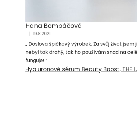
Hana Bombáčová
|
19.8.2021
„
Doslova špičkový výrobek. Za svůj život jsem 
nebyl tak drahý, tak ho používám snad na celé t
funguje!
“
Hyaluronové sérum Beauty Boost, THE 