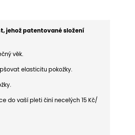
, jehož patentované složení
ečný věk.
pšovat elasticitu pokožky.
žky.
e do vaší pleti činí necelých 15 Kč/