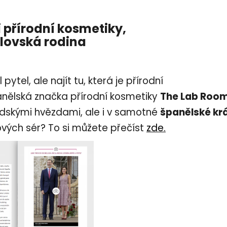
 přírodní kosmetiky,
álovská rodina
pytel, ale najít tu, která je přírodní
anělská značka přírodní kosmetiky
The Lab Roo
odskými hvězdami, ale i v samotné
španělské kr
ových sér? To si můžete přečíst
zde.