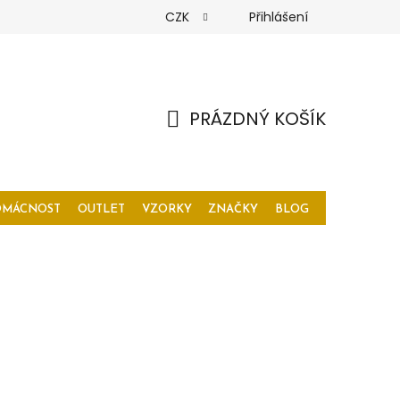
CZK
Přihlášení
PRÁZDNÝ KOŠÍK
NÁKUPNÍ
KOŠÍK
OMÁCNOST
OUTLET
VZORKY
ZNAČKY
BLOG