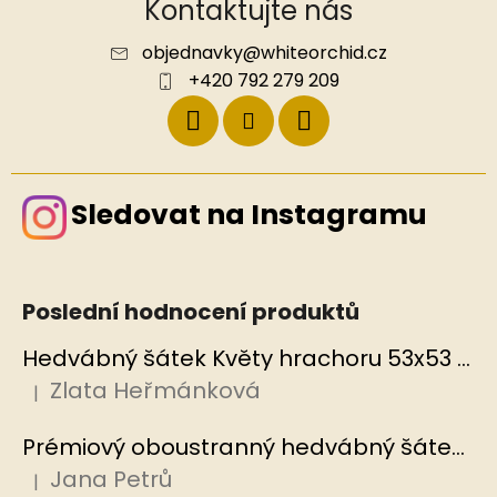
Kontaktujte nás
objednavky
@
whiteorchid.cz
+420 792 279 209
Sledovat na Instagramu
Poslední hodnocení produktů
Hedvábný šátek Květy hrachoru 53x53 cm v dárkovém balení, HEDVÁBNÝ SVĚT
Zlata Heřmánková
|
Hodnocení produktu je 5 z 5 hvězdiček.
Prémiový oboustranný hedvábný šátek Mořský korál, MB
Jana Petrů
|
Hodnocení produktu je 5 z 5 hvězdiček.