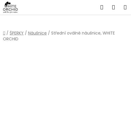
Přejít
Hledat
NÁKU
na
obsah
KOŠÍ
Domů
/
ŠPERKY
/
Náušnice
/
Střední oválné náušnice, WHITE
ORCHID