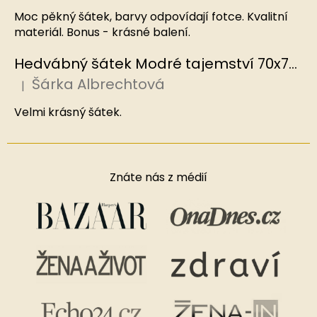
Moc pěkný šátek, barvy odpovídají fotce. Kvalitní
materiál. Bonus - krásné balení.
Hedvábný šátek Modré tajemství 70x70 cm v dárkovém balení, HEDVÁBNÝ SVĚT
Šárka Albrechtová
|
Hodnocení produktu je 5 z 5 hvězdiček.
Velmi krásný šátek.
Znáte nás z médií