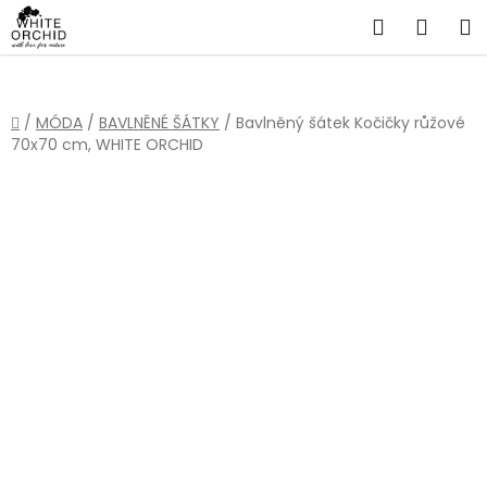
Přejít
Hledat
NÁKU
na
obsah
KOŠÍ
Domů
/
MÓDA
/
BAVLNĚNÉ ŠÁTKY
/
Bavlněný šátek Kočičky růžové
70x70 cm, WHITE ORCHID