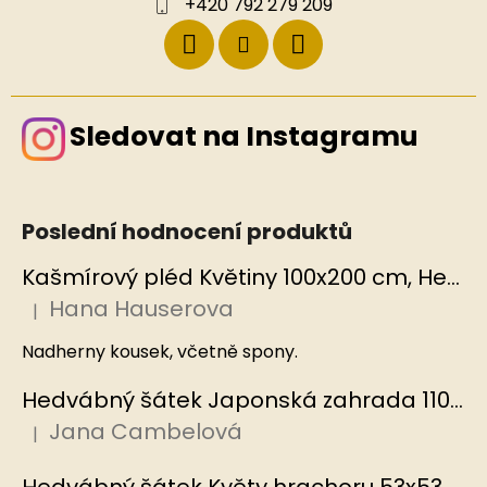
+420 792 279 209
Sledovat na Instagramu
Poslední hodnocení produktů
Kašmírový pléd Květiny 100x200 cm, Hedvábný svět
Hana Hauserova
|
Hodnocení produktu je 5 z 5 hvězdiček.
Nadherny kousek, včetně spony.
Hedvábný šátek Japonská zahrada 110x110 cm v dárkovém balení, HEDVÁBNÝ SVĚT
Jana Cambelová
|
Hodnocení produktu je 5 z 5 hvězdiček.
Hedvábný šátek Květy hrachoru 53x53 cm v dárkovém balení, HEDVÁBNÝ SVĚT