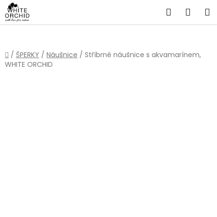
Přejít
Hledat
NÁKU
na
obsah
KOŠÍ
Domů
/
ŠPERKY
/
Náušnice
/
Stříbrné náušnice s akvamarínem,
WHITE ORCHID