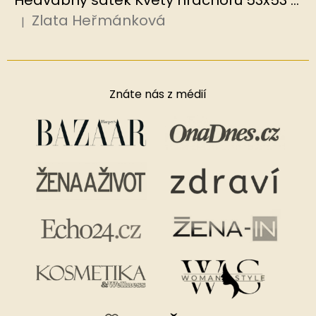
Zlata Heřmánková
|
Hodnocení produktu je 5 z 5 hvězdiček.
Znáte nás z médií