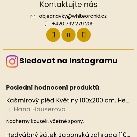
Kontaktujte nás
objednavky
@
whiteorchid.cz
+420 792 279 209
Sledovat na Instagramu
Poslední hodnocení produktů
Kašmírový pléd Květiny 100x200 cm, Hedvábný svět
Hana Hauserova
|
Hodnocení produktu je 5 z 5 hvězdiček.
Nadherny kousek, včetně spony.
Hedvábný šátek Japonská zahrada 110x110 cm v dárkovém balení, HEDVÁBNÝ SVĚT