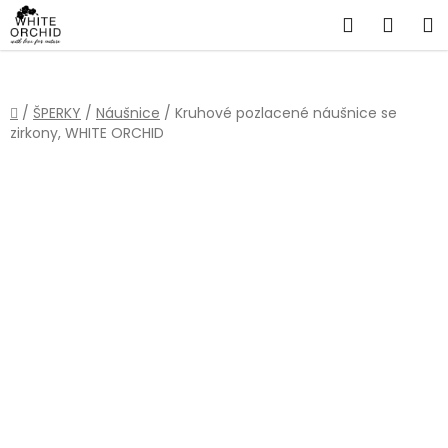
Přejít
Hledat
NÁKU
na
obsah
KOŠÍ
Domů
/
ŠPERKY
/
Náušnice
/
Kruhové pozlacené náušnice se
zirkony, WHITE ORCHID