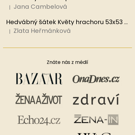
Jana Cambelová
|
Hodnocení produktu je 5 z 5 hvězdiček.
Hedvábný šátek Květy hrachoru 53x53 cm v dárkovém balení, HEDVÁBNÝ SVĚT
Zlata Heřmánková
|
Hodnocení produktu je 5 z 5 hvězdiček.
Znáte nás z médií