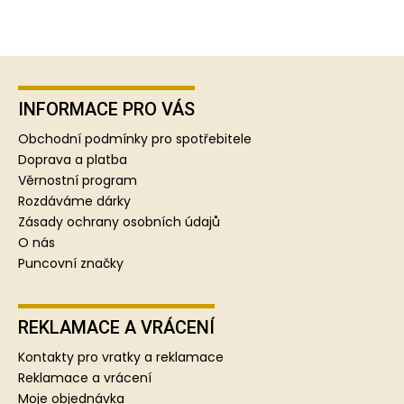
Z
á
p
INFORMACE PRO VÁS
a
Obchodní podmínky pro spotřebitele
t
Doprava a platba
í
Věrnostní program
Rozdáváme dárky
Zásady ochrany osobních údajů
O nás
Puncovní značky
REKLAMACE A VRÁCENÍ
Kontakty pro vratky a reklamace
Reklamace a vrácení
Moje objednávka