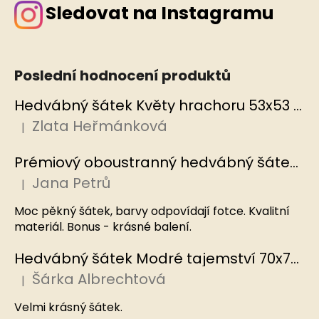
Sledovat na Instagramu
Poslední hodnocení produktů
Hedvábný šátek Květy hrachoru 53x53 cm v dárkovém balení, HEDVÁBNÝ SVĚT
Zlata Heřmánková
|
Hodnocení produktu je 5 z 5 hvězdiček.
Prémiový oboustranný hedvábný šátek Mořský korál, MB
Jana Petrů
|
Hodnocení produktu je 5 z 5 hvězdiček.
Moc pěkný šátek, barvy odpovídají fotce. Kvalitní
materiál. Bonus - krásné balení.
Hedvábný šátek Modré tajemství 70x70 cm v dárkovém balení, HEDVÁBNÝ SVĚT
Šárka Albrechtová
|
Hodnocení produktu je 5 z 5 hvězdiček.
Velmi krásný šátek.