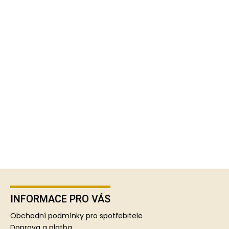
Z
á
p
INFORMACE PRO VÁS
a
Obchodní podmínky pro spotřebitele
t
Doprava a platba