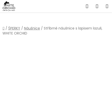
Přejít
Hledat
NÁKU
na
obsah
KOŠÍ
Domů
/
ŠPERKY
/
Náušnice
/
Stříbrné náušnice s lapisem lazuli,
WHITE ORCHID