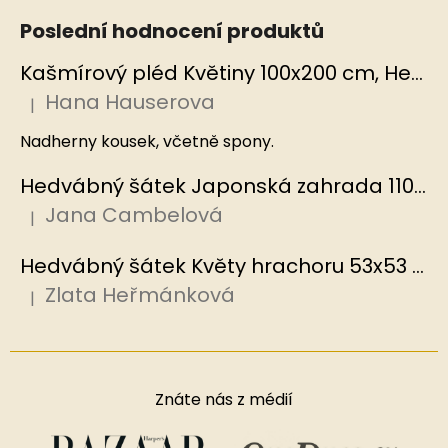
Poslední hodnocení produktů
Kašmírový pléd Květiny 100x200 cm, Hedvábný svět
Hana Hauserova
|
Hodnocení produktu je 5 z 5 hvězdiček.
Nadherny kousek, včetně spony.
Hedvábný šátek Japonská zahrada 110x110 cm v dárkovém balení, HEDVÁBNÝ SVĚT
Jana Cambelová
|
Hodnocení produktu je 5 z 5 hvězdiček.
Hedvábný šátek Květy hrachoru 53x53 cm v dárkovém balení, HEDVÁBNÝ SVĚT
Zlata Heřmánková
|
Hodnocení produktu je 5 z 5 hvězdiček.
Znáte nás z médií