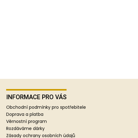
Z
á
p
INFORMACE PRO VÁS
a
Obchodní podmínky pro spotřebitele
t
Doprava a platba
í
Věrnostní program
Rozdáváme dárky
Zásady ochrany osobních údajů