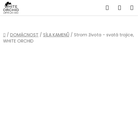
Přejít
Hledat
NÁKU
na
obsah
KOŠÍ
Domů
/
DOMÁCNOST
/
SÍLA KAMENŮ
/
Strom života - svatá trojice,
WHITE ORCHID