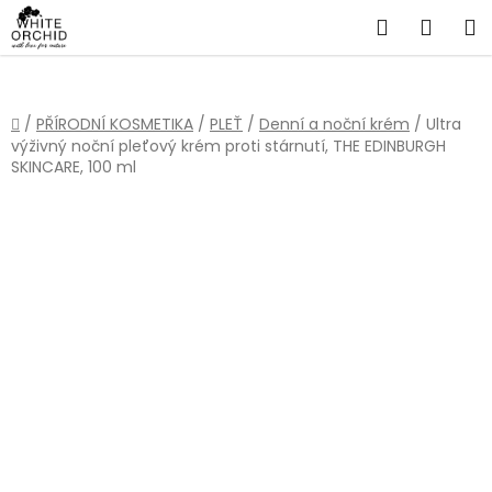
Přejít
Hledat
NÁKU
na
obsah
KOŠÍ
Domů
/
PŘÍRODNÍ KOSMETIKA
/
PLEŤ
/
Denní a noční krém
/
Ultra
výživný noční pleťový krém proti stárnutí, THE EDINBURGH
SKINCARE, 100 ml