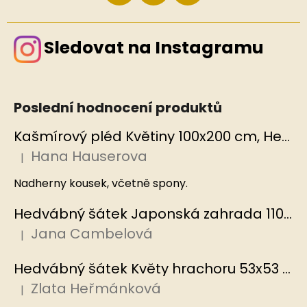
Sledovat na Instagramu
Poslední hodnocení produktů
Kašmírový pléd Květiny 100x200 cm, Hedvábný svět
Hana Hauserova
|
Hodnocení produktu je 5 z 5 hvězdiček.
Nadherny kousek, včetně spony.
Hedvábný šátek Japonská zahrada 110x110 cm v dárkovém balení, HEDVÁBNÝ SVĚT
Jana Cambelová
|
Hodnocení produktu je 5 z 5 hvězdiček.
Hedvábný šátek Květy hrachoru 53x53 cm v dárkovém balení, HEDVÁBNÝ SVĚT
Zlata Heřmánková
|
Hodnocení produktu je 5 z 5 hvězdiček.