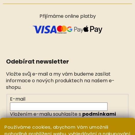
Přijímáme online platby
Odebírat newsletter
Vložte svůj e-mail a my vám budeme zasílat
informace o nových produktech na našem e-
shopu.
E-mail
Vložením e-mailu souhlasíte s
podmínkami
ochrany osobních údajů
Používáme cookies, abychom Vám umožnili
pohodlné prohlížení webu, vyhledávání a nakupování