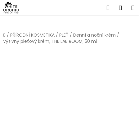
Přejít
Hledat
NÁKU
na
obsah
KOŠÍ
Domů
/
PŘÍRODNÍ KOSMETIKA
/
PLEŤ
/
Denní a noční krém
/
Výživný pleťový krém, THE LAB ROOM, 50 ml