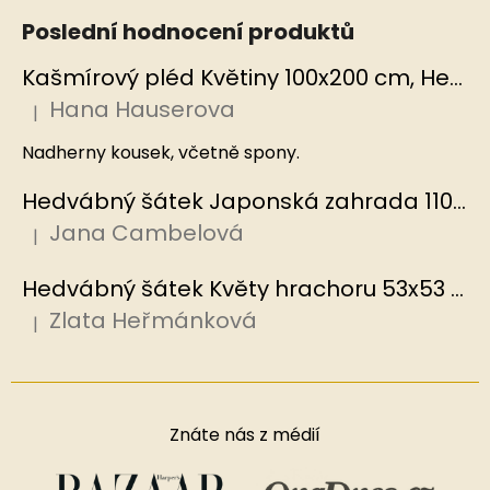
Poslední hodnocení produktů
Kašmírový pléd Květiny 100x200 cm, Hedvábný svět
Hana Hauserova
|
Hodnocení produktu je 5 z 5 hvězdiček.
Nadherny kousek, včetně spony.
Hedvábný šátek Japonská zahrada 110x110 cm v dárkovém balení, HEDVÁBNÝ SVĚT
Jana Cambelová
|
Hodnocení produktu je 5 z 5 hvězdiček.
Hedvábný šátek Květy hrachoru 53x53 cm v dárkovém balení, HEDVÁBNÝ SVĚT
Zlata Heřmánková
|
Hodnocení produktu je 5 z 5 hvězdiček.
Znáte nás z médií