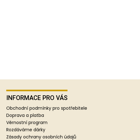
Z
á
p
INFORMACE PRO VÁS
a
Obchodní podmínky pro spotřebitele
t
Doprava a platba
í
Věrnostní program
Rozdáváme dárky
Zásady ochrany osobních údajů