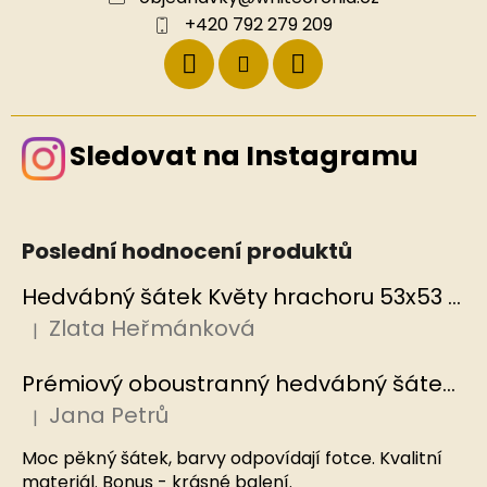
+420 792 279 209
Sledovat na Instagramu
Poslední hodnocení produktů
Hedvábný šátek Květy hrachoru 53x53 cm v dárkovém balení, HEDVÁBNÝ SVĚT
Zlata Heřmánková
|
Hodnocení produktu je 5 z 5 hvězdiček.
Prémiový oboustranný hedvábný šátek Mořský korál, MB
Jana Petrů
|
Hodnocení produktu je 5 z 5 hvězdiček.
Moc pěkný šátek, barvy odpovídají fotce. Kvalitní
materiál. Bonus - krásné balení.