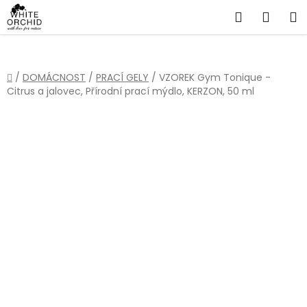
Přejít
Hledat
NÁKU
na
obsah
KOŠÍ
Domů
/
DOMÁCNOST
/
PRACÍ GELY
/
VZOREK Gym Tonique -
Citrus a jalovec, Přírodní prací mýdlo, KERZON, 50 ml