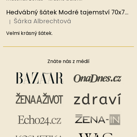
Hedvábný šátek Modré tajemství 70x70 cm v dárkovém balení, HEDVÁBNÝ SVĚT
Šárka Albrechtová
|
Hodnocení produktu je 5 z 5 hvězdiček.
Velmi krásný šátek.
Znáte nás z médií