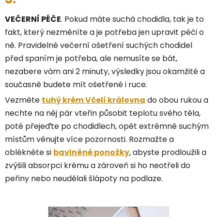
VEČERNÍ PÉČE
. Pokud máte suchá chodidla, tak je to
fakt, který nezměníte a je potřeba jen upravit péči o
ně. Pravidelné večerní ošetření suchých chodidel
před spaním je potřeba, ale nemusíte se bát,
nezabere vám ani 2 minuty, výsledky jsou okamžité a
současně budete mít ošetřené i ruce.
Vezměte
tuhý krém Včelí královna
do obou rukou a
nechte na něj pár vteřin působit teplotu svého těla,
poté přejeďte po chodidlech, opět extrémně suchým
místům věnujte více pozornosti. Rozmažte a
oblékněte si
bavlněné ponožky
, abyste prodloužili a
zvýšili absorpci krému a zároveň si ho neotřeli do
peřiny nebo neudělali šlápoty na podlaze.