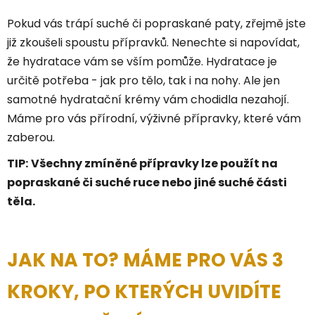
Pokud vás trápí suché či popraskané paty, zřejmě jste
již zkoušeli spoustu přípravků. Nenechte si napovídat,
že hydratace vám se vším pomůže. Hydratace je
určitě potřeba - jak pro tělo, tak i na nohy. Ale jen
samotné hydratační krémy vám chodidla nezahojí.
Máme pro vás přírodní, výživné přípravky, které vám
zaberou.
TIP:
Všechny zmíněné přípravky lze použít na
popraskané či suché ruce nebo jiné suché části
těla.
JAK NA TO? MÁME PRO VÁS 3
KROKY, PO KTERÝCH UVIDÍTE