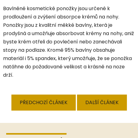
Bavlněné kosmetické ponožky jsou určené k
prodloužení a zvýšení absorpce krémů na nohy.
Ponožky jsou z kvalitní měkké bavlny, která je
prodyšná a umožňuje absorbovat krémy na nohy, aniž
byste krém otřeli do povlečení nebo zanechávali
stopy na podlaze. Kromě 95% bavlny obsahuje
materiál i 5% spandex, který umožňuje, že se ponožka
natáhne do požadované velikost a krásně na noze
drží.
PŘEDCHOZÍ ČLÁNEK
DALŠÍ ČLÁNEK
Z
á