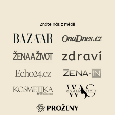
Hodnocení produktu je 5 z 5 hvězdiček.
Znáte nás z médií