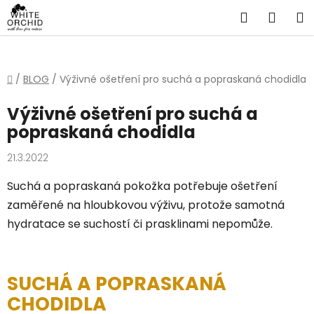
Přejít
Hledat
NÁKU
na
obsah
KOŠÍ
Domů
/
BLOG
/
Výživné ošetření pro suchá a popraskaná chodidla
Výživné ošetření pro suchá a
popraskaná chodidla
21.3.2022
Suchá a popraskaná pokožka potřebuje ošetření
zaměřené na hloubkovou výživu, protože samotná
hydratace se suchostí či prasklinami nepomůže.
SUCHÁ A POPRASKANÁ
CHODIDLA