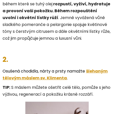
během které se tuhý olej
rozpustí, vyživí, hydratuje
a provoní vaši pokožku. Během rozpouštění
uvolní i okvětní lístky růží
. Jemně vyvážená vůně
sladkého pomeranče a pelargonie spojuje květinové
tóny s čerstvým citrusem a dále okvětními lístky růže,
což jim propůjčuje jemnou a luxusní vůni.
2.
Osušená chodidla, nárty a prsty namažte
š
lehaným
tělovým máslem sv. Klimenta
.
TIP:
S máslem můžete ošetřit celé tělo, pomůže s jeho
výživou, regenerací a pokožku krásně rozzáří.