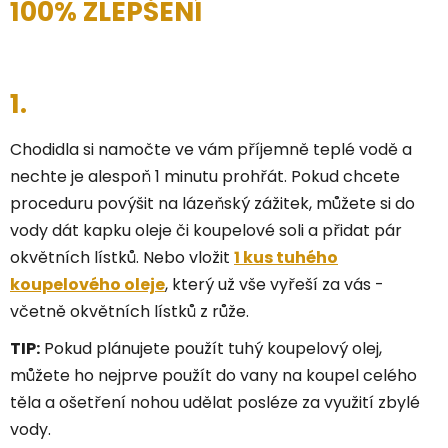
100% ZLEPŠENÍ
1.
Chodidla si namočte ve vám příjemně teplé vodě a
nechte je alespoň 1 minutu prohřát. Pokud chcete
proceduru povýšit na lázeňský zážitek, můžete si do
vody dát kapku oleje či koupelové soli a přidat pár
okvětních lístků. Nebo vložit
1 kus tuhého
koupelového oleje
, který už vše vyřeší za vás -
včetně okvětních lístků z růže.
TIP:
Pokud plánujete použít tuhý koupelový olej,
můžete ho nejprve použít do vany na koupel celého
těla a ošetření nohou udělat posléze za využití zbylé
vody.