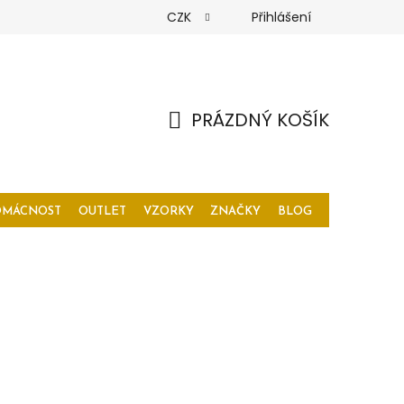
CZK
Přihlášení
PRÁZDNÝ KOŠÍK
NÁKUPNÍ
KOŠÍK
OMÁCNOST
OUTLET
VZORKY
ZNAČKY
BLOG