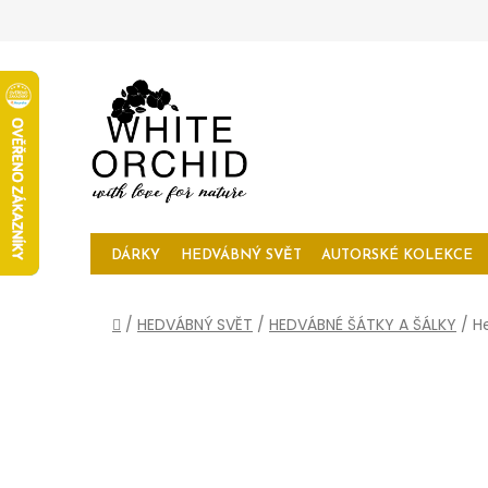
Přejít
na
obsah
DÁRKY
HEDVÁBNÝ SVĚT
AUTORSKÉ KOLEKCE
Domů
/
HEDVÁBNÝ SVĚT
/
HEDVÁBNÉ ŠÁTKY A ŠÁLKY
/
H