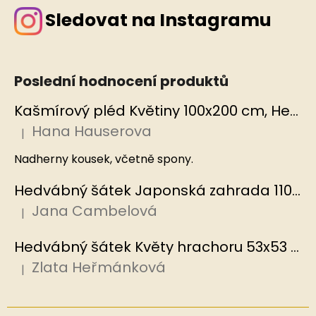
Sledovat na Instagramu
Poslední hodnocení produktů
Kašmírový pléd Květiny 100x200 cm, Hedvábný svět
Hana Hauserova
|
Hodnocení produktu je 5 z 5 hvězdiček.
Nadherny kousek, včetně spony.
Hedvábný šátek Japonská zahrada 110x110 cm v dárkovém balení, HEDVÁBNÝ SVĚT
Jana Cambelová
|
Hodnocení produktu je 5 z 5 hvězdiček.
Hedvábný šátek Květy hrachoru 53x53 cm v dárkovém balení, HEDVÁBNÝ SVĚT
Zlata Heřmánková
|
Hodnocení produktu je 5 z 5 hvězdiček.