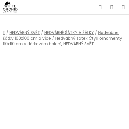
Přejít
Hledat
NÁKU
na
obsah
KOŠÍ
Domů
/
HEDVÁBNÝ SVĚT
/
HEDVÁBNÉ ŠÁTKY A ŠÁLKY
/
Hedvábné
šátky 100x100 cm a více
/
Hedvábný šátek Čtyři ornamenty
110x110 cm v dárkovém balení, HEDVÁBNÝ SVĚT