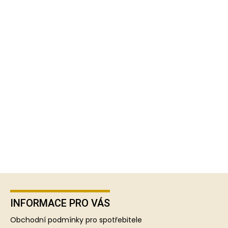
Z
á
p
INFORMACE PRO VÁS
a
Obchodní podmínky pro spotřebitele