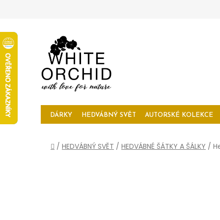
Přejít
na
obsah
DÁRKY
HEDVÁBNÝ SVĚT
AUTORSKÉ KOLEKCE
Domů
/
HEDVÁBNÝ SVĚT
/
HEDVÁBNÉ ŠÁTKY A ŠÁLKY
/
H