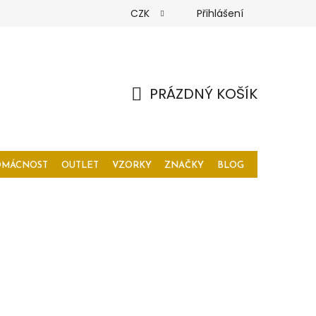
CZK
Přihlášení
PRÁZDNÝ KOŠÍK
NÁKUPNÍ
KOŠÍK
OMÁCNOST
OUTLET
VZORKY
ZNAČKY
BLOG