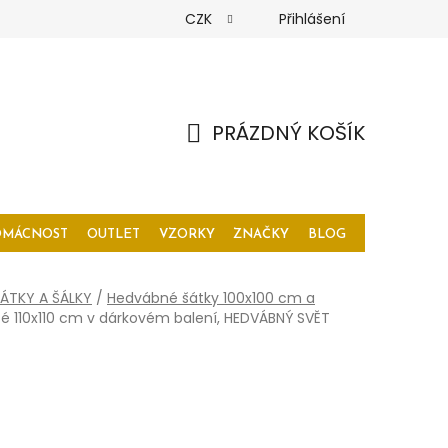
CZK
Přihlášení
PRÁZDNÝ KOŠÍK
NÁKUPNÍ
KOŠÍK
OMÁCNOST
OUTLET
VZORKY
ZNAČKY
BLOG
ÁTKY A ŠÁLKY
/
Hedvábné šátky 100x100 cm a
é 110x110 cm v dárkovém balení, HEDVÁBNÝ SVĚT