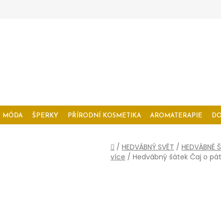
MÓDA
ŠPERKY
PŘÍRODNÍ KOSMETIKA
AROMATERAPIE
D
Domů
/
HEDVÁBNÝ SVĚT
/
HEDVÁBNÉ Š
více
/
Hedvábný šátek Čaj o pát