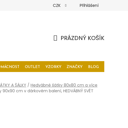
CZK
Přihlášení
PRÁZDNÝ KOŠÍK
NÁKUPNÍ
KOŠÍK
OMÁCNOST
OUTLET
VZORKY
ZNAČKY
BLOG
ÁTKY A ŠÁLKY
/
Hedvábné šátky 80x80 cm a více
y 90x90 cm v dárkovém balení, HEDVÁBNÝ SVĚT