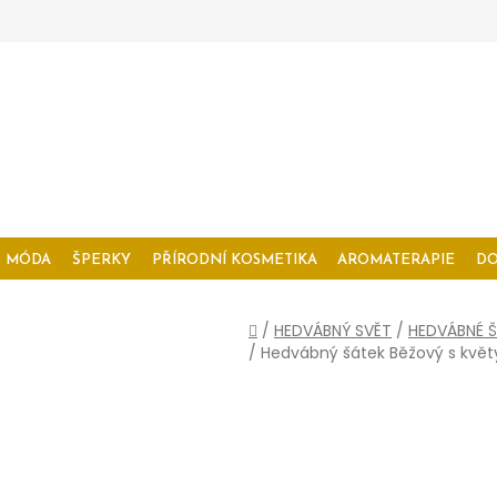
MÓDA
ŠPERKY
PŘÍRODNÍ KOSMETIKA
AROMATERAPIE
D
Domů
/
HEDVÁBNÝ SVĚT
/
HEDVÁBNÉ Š
/
Hedvábný šátek Běžový s květ