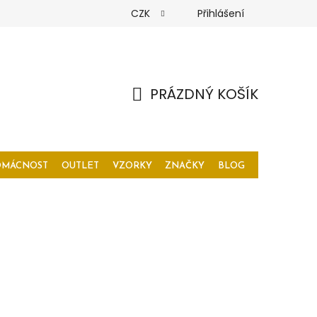
CZK
Přihlášení
PRÁZDNÝ KOŠÍK
NÁKUPNÍ
KOŠÍK
OMÁCNOST
OUTLET
VZORKY
ZNAČKY
BLOG