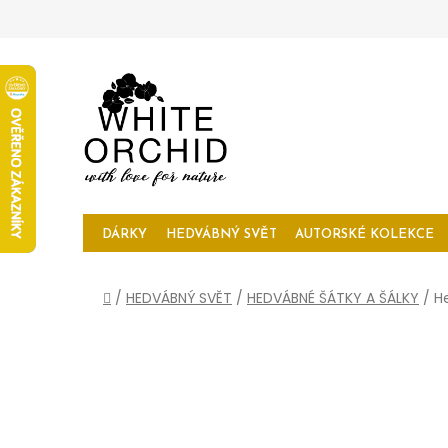
Přejít
na
obsah
DÁRKY
HEDVÁBNÝ SVĚT
AUTORSKÉ KOLEKCE
Domů
/
HEDVÁBNÝ SVĚT
/
HEDVÁBNÉ ŠÁTKY A ŠÁLKY
/
H