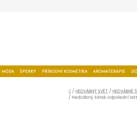
MÓDA
ŠPERKY
PŘÍRODNÍ KOSMETIKA
AROMATERAPIE
D
Domů
/
HEDVÁBNÝ SVĚT
/
HEDVÁBNÉ Š
/
Hedvábný šátek odpolední lat