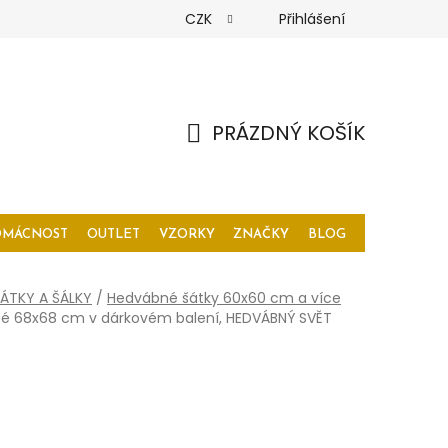
CZK
Přihlášení
PRÁZDNÝ KOŠÍK
NÁKUPNÍ
KOŠÍK
OMÁCNOST
OUTLET
VZORKY
ZNAČKY
BLOG
ÁTKY A ŠÁLKY
/
Hedvábné šátky 60x60 cm a více
té 68x68 cm v dárkovém balení, HEDVÁBNÝ SVĚT