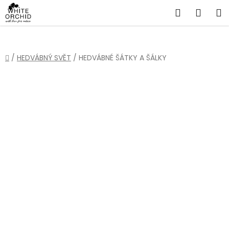
Přejít
Hledat
NÁKU
na
obsah
KOŠÍ
Domů
/
HEDVÁBNÝ SVĚT
/
HEDVÁBNÉ ŠÁTKY A ŠÁLKY