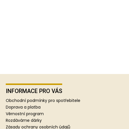
Z
á
p
INFORMACE PRO VÁS
a
Obchodní podmínky pro spotřebitele
t
Doprava a platba
í
Věrnostní program
Rozdáváme dárky
Zásady ochrany osobních údajů