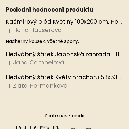
Poslední hodnocení produktů
Kašmírový pléd Květiny 100x200 cm, Hedvábný svět
Hana Hauserova
|
Hodnocení produktu je 5 z 5 hvězdiček.
Nadherny kousek, včetně spony.
Hedvábný šátek Japonská zahrada 110x110 cm v dárkovém balení, HEDVÁBNÝ SVĚT
Jana Cambelová
|
Hodnocení produktu je 5 z 5 hvězdiček.
Hedvábný šátek Květy hrachoru 53x53 cm v dárkovém balení, HEDVÁBNÝ SVĚT
Zlata Heřmánková
|
Hodnocení produktu je 5 z 5 hvězdiček.
Znáte nás z médií