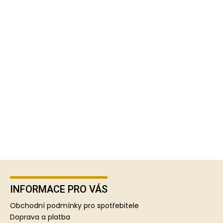
Z
á
p
INFORMACE PRO VÁS
a
Obchodní podmínky pro spotřebitele
t
Doprava a platba