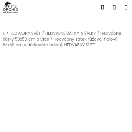
Přejít
Hledat
NÁKU
na
obsah
KOŠÍ
Domů
/
HEDVÁBNÝ SVĚT
/
HEDVÁBNÉ ŠÁTKY A ŠÁLKY
/
Hedvábné
šátky 50x50 cm a více
/
Hedvábný šátek růžovo-fialový
53x53 cm v dárkovém balení, HEDVÁBNÝ SVĚT