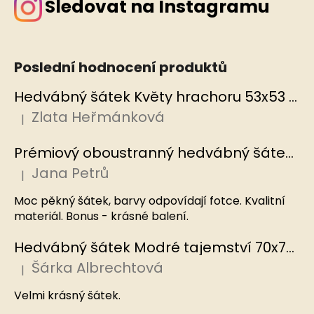
Sledovat na Instagramu
Poslední hodnocení produktů
Hedvábný šátek Květy hrachoru 53x53 cm v dárkovém balení, HEDVÁBNÝ SVĚT
Zlata Heřmánková
|
Hodnocení produktu je 5 z 5 hvězdiček.
Prémiový oboustranný hedvábný šátek Mořský korál, MB
Jana Petrů
|
Hodnocení produktu je 5 z 5 hvězdiček.
Moc pěkný šátek, barvy odpovídají fotce. Kvalitní
materiál. Bonus - krásné balení.
Hedvábný šátek Modré tajemství 70x70 cm v dárkovém balení, HEDVÁBNÝ SVĚT
Šárka Albrechtová
|
Hodnocení produktu je 5 z 5 hvězdiček.
Velmi krásný šátek.