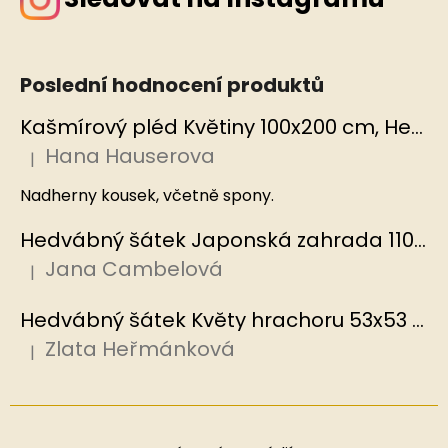
Poslední hodnocení produktů
Kašmírový pléd Květiny 100x200 cm, Hedvábný svět
Hana Hauserova
|
Hodnocení produktu je 5 z 5 hvězdiček.
Nadherny kousek, včetně spony.
Hedvábný šátek Japonská zahrada 110x110 cm v dárkovém balení, HEDVÁBNÝ SVĚT
Jana Cambelová
|
Hodnocení produktu je 5 z 5 hvězdiček.
Hedvábný šátek Květy hrachoru 53x53 cm v dárkovém balení, HEDVÁBNÝ SVĚT
Zlata Heřmánková
|
Hodnocení produktu je 5 z 5 hvězdiček.