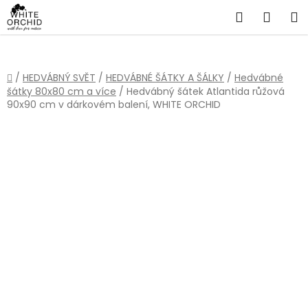
Přejít
Hledat
NÁKU
na
obsah
KOŠÍ
Domů
/
HEDVÁBNÝ SVĚT
/
HEDVÁBNÉ ŠÁTKY A ŠÁLKY
/
Hedvábné
šátky 80x80 cm a více
/
Hedvábný šátek Atlantida růžová
90x90 cm v dárkovém balení, WHITE ORCHID