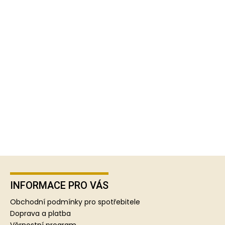
Z
á
p
INFORMACE PRO VÁS
a
Obchodní podmínky pro spotřebitele
t
Doprava a platba
Věrnostní program