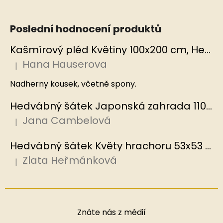
Poslední hodnocení produktů
Kašmírový pléd Květiny 100x200 cm, Hedvábný svět
Hana Hauserova
|
Hodnocení produktu je 5 z 5 hvězdiček.
Nadherny kousek, včetně spony.
Hedvábný šátek Japonská zahrada 110x110 cm v dárkovém balení, HEDVÁBNÝ SVĚT
Jana Cambelová
|
Hodnocení produktu je 5 z 5 hvězdiček.
Hedvábný šátek Květy hrachoru 53x53 cm v dárkovém balení, HEDVÁBNÝ SVĚT
Zlata Heřmánková
|
Hodnocení produktu je 5 z 5 hvězdiček.
Znáte nás z médií