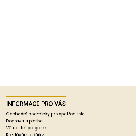
Z
á
p
INFORMACE PRO VÁS
a
Obchodní podmínky pro spotřebitele
t
Doprava a platba
í
Věrnostní program
Rozdáváme dárky