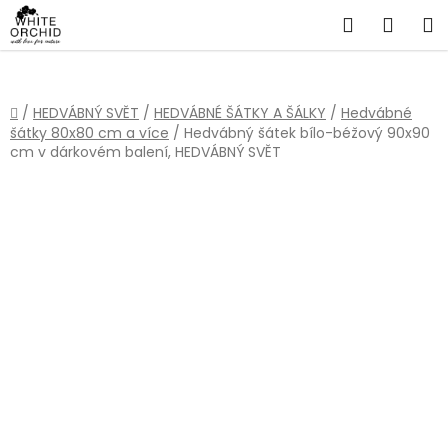
Přejít
Hledat
NÁKU
na
obsah
KOŠÍ
Domů
/
HEDVÁBNÝ SVĚT
/
HEDVÁBNÉ ŠÁTKY A ŠÁLKY
/
Hedvábné
šátky 80x80 cm a více
/
Hedvábný šátek bílo-béžový 90x90
cm v dárkovém balení, HEDVÁBNÝ SVĚT