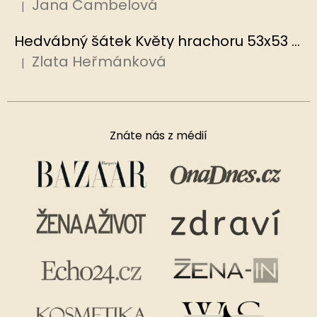
Jana Cambelová
|
Hodnocení produktu je 5 z 5 hvězdiček.
Hedvábný šátek Květy hrachoru 53x53 cm v dárkovém balení, HEDVÁBNÝ SVĚT
Zlata Heřmánková
|
Hodnocení produktu je 5 z 5 hvězdiček.
Znáte nás z médií