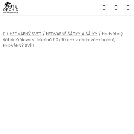
Přejít
Hledat
NÁKU
na
obsah
KOŠÍ
Domů
/
HEDVÁBNÝ SVĚT
/
HEDVÁBNÉ ŠÁTKY A ŠÁLKY
/
Hedvábný
šátek Království leknínů 90x90 cm v dárkovém balení,
HEDVÁBNÝ SVĚT