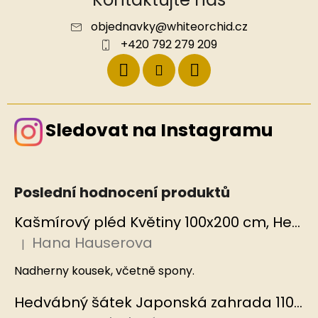
objednavky
@
whiteorchid.cz
+420 792 279 209
Sledovat na Instagramu
Poslední hodnocení produktů
Kašmírový pléd Květiny 100x200 cm, Hedvábný svět
Hana Hauserova
|
Hodnocení produktu je 5 z 5 hvězdiček.
Nadherny kousek, včetně spony.
Hedvábný šátek Japonská zahrada 110x110 cm v dárkovém balení, HEDVÁBNÝ SVĚT