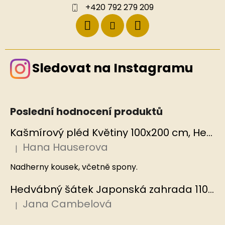
+420 792 279 209
Sledovat na Instagramu
Poslední hodnocení produktů
Kašmírový pléd Květiny 100x200 cm, Hedvábný svět
Hana Hauserova
|
Hodnocení produktu je 5 z 5 hvězdiček.
Nadherny kousek, včetně spony.
Hedvábný šátek Japonská zahrada 110x110 cm v dárkovém balení, HEDVÁBNÝ SVĚT
Jana Cambelová
|
Hodnocení produktu je 5 z 5 hvězdiček.