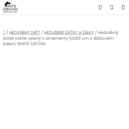
Přejít
Hledat
NÁKU
na
obsah
KOŠÍ
Domů
/
HEDVÁBNÝ SVĚT
/
HEDVÁBNÉ ŠÁTKY A ŠÁLKY
/
Hedvábný
šátek světle zelený s ornamenty 53x53 cm v dárkovém
balení, WHITE ORCHID