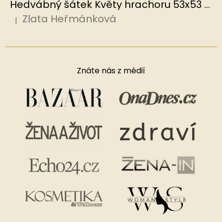
Hedvábný šátek Květy hrachoru 53x53 cm v dárkovém balení, HEDVÁBNÝ SVĚT
Zlata Heřmánková
|
Hodnocení produktu je 5 z 5 hvězdiček.
Znáte nás z médií