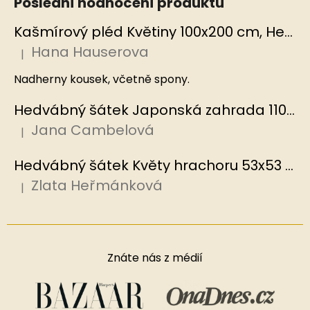
Poslední hodnocení produktů
Kašmírový pléd Květiny 100x200 cm, Hedvábný svět
Hana Hauserova
|
Hodnocení produktu je 5 z 5 hvězdiček.
Nadherny kousek, včetně spony.
Hedvábný šátek Japonská zahrada 110x110 cm v dárkovém balení, HEDVÁBNÝ SVĚT
Jana Cambelová
|
Hodnocení produktu je 5 z 5 hvězdiček.
Hedvábný šátek Květy hrachoru 53x53 cm v dárkovém balení, HEDVÁBNÝ SVĚT
Zlata Heřmánková
|
Hodnocení produktu je 5 z 5 hvězdiček.
Znáte nás z médií