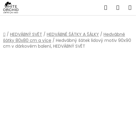
Přejít
Hledat
NÁKU
na
obsah
KOŠÍ
Domů
/
HEDVÁBNÝ SVĚT
/
HEDVÁBNÉ ŠÁTKY A ŠÁLKY
/
Hedvábné
šátky 80x80 cm a více
/
Hedvábný šátek lidový motiv 90x90
cm v dárkovém balení, HEDVÁBNÝ SVĚT