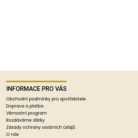
Z
á
p
INFORMACE PRO VÁS
a
Obchodní podmínky pro spotřebitele
t
Doprava a platba
í
Věrnostní program
Rozdáváme dárky
Zásady ochrany osobních údajů
O nás