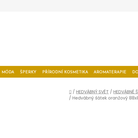
MÓDA
ŠPERKY
PŘÍRODNÍ KOSMETIKA
AROMATERAPIE
D
Domů
/
HEDVÁBNÝ SVĚT
/
HEDVÁBNÉ Š
/
Hedvábný šátek oranžový 88x