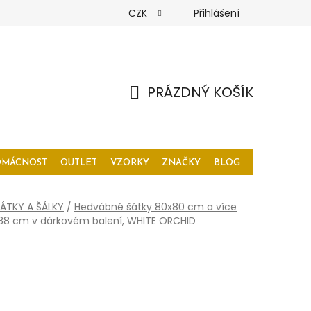
CZK
Přihlášení
PRÁZDNÝ KOŠÍK
NÁKUPNÍ
KOŠÍK
OMÁCNOST
OUTLET
VZORKY
ZNAČKY
BLOG
ÁTKY A ŠÁLKY
/
Hedvábné šátky 80x80 cm a více
88 cm v dárkovém balení, WHITE ORCHID