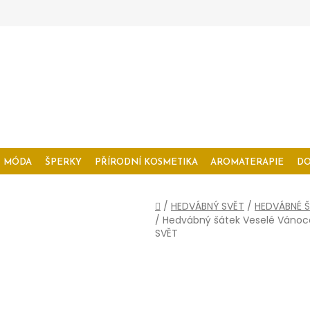
MÓDA
ŠPERKY
PŘÍRODNÍ KOSMETIKA
AROMATERAPIE
D
Domů
/
HEDVÁBNÝ SVĚT
/
HEDVÁBNÉ Š
/
Hedvábný šátek Veselé Vánoce
SVĚT