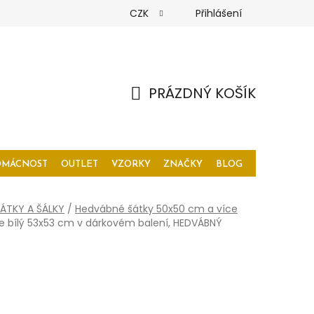
CZK
Přihlášení
PRÁZDNÝ KOŠÍK
NÁKUPNÍ
KOŠÍK
OMÁCNOST
OUTLET
VZORKY
ZNAČKY
BLOG
ÁTKY A ŠÁLKY
/
Hedvábné šátky 50x50 cm a více
 bílý 53x53 cm v dárkovém balení, HEDVÁBNÝ