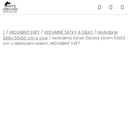
Přejít
Hledat
NÁKU
na
obsah
KOŠÍ
Domů
/
HEDVÁBNÝ SVĚT
/
HEDVÁBNÉ ŠÁTKY A ŠÁLKY
/
Hedvábné
šátky 50x50 cm a více
/
Hedvábný šátek Zlatavý strom 53x53
cm v dárkovém balení, HEDVÁBNÝ SVĚT