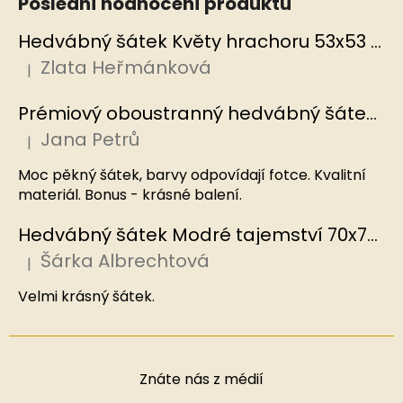
Poslední hodnocení produktů
Hedvábný šátek Květy hrachoru 53x53 cm v dárkovém balení, HEDVÁBNÝ SVĚT
Zlata Heřmánková
|
Hodnocení produktu je 5 z 5 hvězdiček.
Prémiový oboustranný hedvábný šátek Mořský korál, MB
Jana Petrů
|
Hodnocení produktu je 5 z 5 hvězdiček.
Moc pěkný šátek, barvy odpovídají fotce. Kvalitní
materiál. Bonus - krásné balení.
Hedvábný šátek Modré tajemství 70x70 cm v dárkovém balení, HEDVÁBNÝ SVĚT
Šárka Albrechtová
|
Hodnocení produktu je 5 z 5 hvězdiček.
Velmi krásný šátek.
Znáte nás z médií