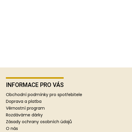
Z
á
p
INFORMACE PRO VÁS
a
Obchodní podmínky pro spotřebitele
t
Doprava a platba
í
Věrnostní program
Rozdáváme dárky
Zásady ochrany osobních údajů
O nás