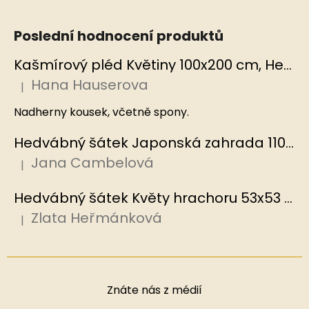
Poslední hodnocení produktů
Kašmírový pléd Květiny 100x200 cm, Hedvábný svět
Hana Hauserova
|
Hodnocení produktu je 5 z 5 hvězdiček.
Nadherny kousek, včetně spony.
Hedvábný šátek Japonská zahrada 110x110 cm v dárkovém balení, HEDVÁBNÝ SVĚT
Jana Cambelová
|
Hodnocení produktu je 5 z 5 hvězdiček.
Hedvábný šátek Květy hrachoru 53x53 cm v dárkovém balení, HEDVÁBNÝ SVĚT
Zlata Heřmánková
|
Hodnocení produktu je 5 z 5 hvězdiček.
Znáte nás z médií