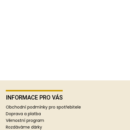
Z
á
p
INFORMACE PRO VÁS
a
Obchodní podmínky pro spotřebitele
t
Doprava a platba
í
Věrnostní program
Rozdáváme dárky