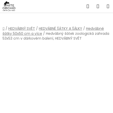
Přejít
Hledat
NÁKU
na
obsah
KOŠÍ
Domů
/
HEDVÁBNÝ SVĚT
/
HEDVÁBNÉ ŠÁTKY A ŠÁLKY
/
Hedvábné
šátky 50x50 cm a více
/
Hedvábný šátek zoologická zahrada
53x53 cm v dárkovém balení, HEDVÁBNÝ SVĚT