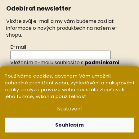
Odebírat newsletter
Vložte svůj e-mail a my vám budeme zasílat
informace o nových produktech na našem e-
shopu.
E-mail
Vložením e-mailu souhlasíte s
podmínkami
ochrany osobních údajů
Používáme cookies, abychom Vám umožnili
pohodlné prohlížení webu, vyhledávání a nakupování
PŘIHLÁSIT SE
a díky analýze provozu webu neustále zlepšovali
jeho funkce, výkon a použitelnost.
Nastavení
Vytvořil Shoptet
Copyright 2026
WHITE ORCHID
. Všechna práva
Souhlasím
vyhrazena.