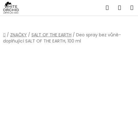
Přejít
Hledat
NÁKU
na
obsah
KOŠÍ
Domů
/
ZNAČKY
/
SALT OF THE EARTH
/
Deo spray bez vůně-
doplňující SALT OF THE EARTH, 100 ml