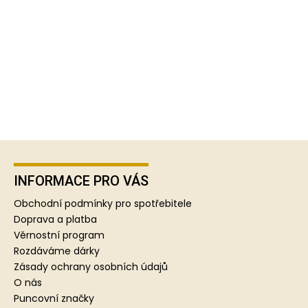
Z
á
p
INFORMACE PRO VÁS
a
Obchodní podmínky pro spotřebitele
t
Doprava a platba
í
Věrnostní program
Rozdáváme dárky
Zásady ochrany osobních údajů
O nás
Puncovní značky