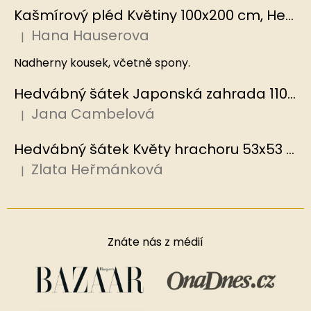
Kašmírový pléd Květiny 100x200 cm, Hedvábný svět
Hana Hauserova
|
Hodnocení produktu je 5 z 5 hvězdiček.
Nadherny kousek, včetně spony.
Hedvábný šátek Japonská zahrada 110x110 cm v dárkovém balení, HEDVÁBNÝ SVĚT
Jana Cambelová
|
Hodnocení produktu je 5 z 5 hvězdiček.
Hedvábný šátek Květy hrachoru 53x53 cm v dárkovém balení, HEDVÁBNÝ SVĚT
Zlata Heřmánková
|
Hodnocení produktu je 5 z 5 hvězdiček.
Znáte nás z médií