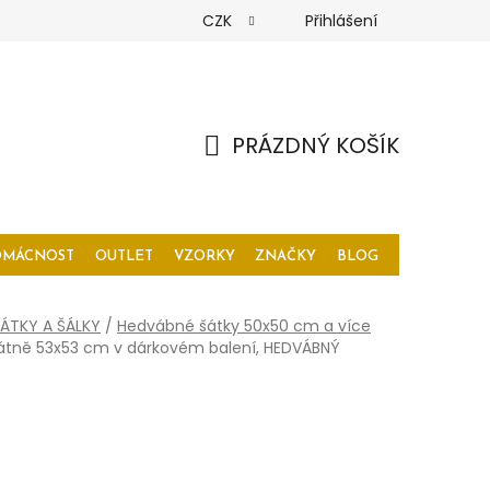
CZK
Přihlášení
PRÁZDNÝ KOŠÍK
NÁKUPNÍ
KOŠÍK
OMÁCNOST
OUTLET
VZORKY
ZNAČKY
BLOG
ÁTKY A ŠÁLKY
/
Hedvábné šátky 50x50 cm a více
átně 53x53 cm v dárkovém balení, HEDVÁBNÝ