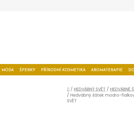
MÓDA
ŠPERKY
PŘÍRODNÍ KOSMETIKA
AROMATERAPIE
D
Domů
/
HEDVÁBNÝ SVĚT
/
HEDVÁBNÉ Š
/
Hedvábný šátek modro-fialko
SVĚT