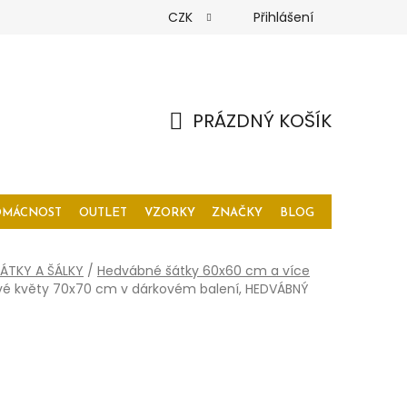
CZK
Přihlášení
PRÁZDNÝ KOŠÍK
NÁKUPNÍ
KOŠÍK
OMÁCNOST
OUTLET
VZORKY
ZNAČKY
BLOG
ÁTKY A ŠÁLKY
/
Hedvábné šátky 60x60 cm a více
vé květy 70x70 cm v dárkovém balení, HEDVÁBNÝ