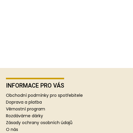
Z
á
p
INFORMACE PRO VÁS
a
Obchodní podmínky pro spotřebitele
t
Doprava a platba
í
Věrnostní program
Rozdáváme dárky
Zásady ochrany osobních údajů
O nás