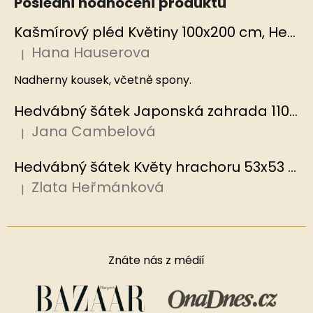
Poslední hodnocení produktů
Kašmírový pléd Květiny 100x200 cm, Hedvábný svět
Hana Hauserova
|
Hodnocení produktu je 5 z 5 hvězdiček.
Nadherny kousek, včetně spony.
Hedvábný šátek Japonská zahrada 110x110 cm v dárkovém balení, HEDVÁBNÝ SVĚT
Jana Cambelová
|
Hodnocení produktu je 5 z 5 hvězdiček.
Hedvábný šátek Květy hrachoru 53x53 cm v dárkovém balení, HEDVÁBNÝ SVĚT
Zlata Heřmánková
|
Hodnocení produktu je 5 z 5 hvězdiček.
Znáte nás z médií