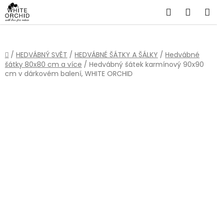
Přejít
Hledat
NÁKU
na
obsah
KOŠÍ
Domů
/
HEDVÁBNÝ SVĚT
/
HEDVÁBNÉ ŠÁTKY A ŠÁLKY
/
Hedvábné
šátky 80x80 cm a více
/
Hedvábný šátek karmínový 90x90
cm v dárkovém balení, WHITE ORCHID