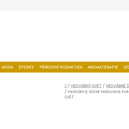
MÓDA
ŠPERKY
PŘÍRODNÍ KOSMETIKA
AROMATERAPIE
D
Domů
/
HEDVÁBNÝ SVĚT
/
HEDVÁBNÉ Š
/
Hedvábný šátek Malované květ
SVĚT