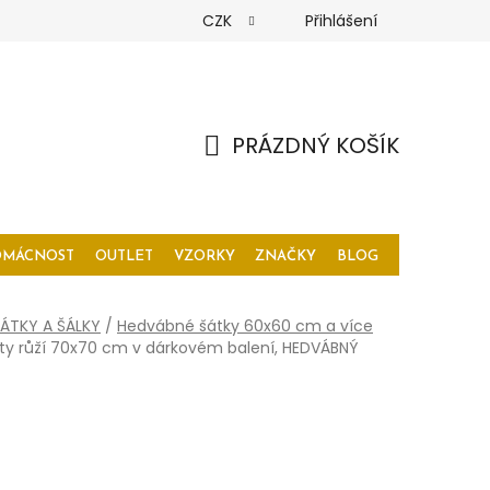
CZK
Přihlášení
PRÁZDNÝ KOŠÍK
NÁKUPNÍ
KOŠÍK
OMÁCNOST
OUTLET
VZORKY
ZNAČKY
BLOG
ÁTKY A ŠÁLKY
/
Hedvábné šátky 60x60 cm a více
y růží 70x70 cm v dárkovém balení, HEDVÁBNÝ