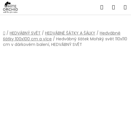
Přejít
Hledat
NÁKU
na
obsah
KOŠÍ
Domů
/
HEDVÁBNÝ SVĚT
/
HEDVÁBNÉ ŠÁTKY A ŠÁLKY
/
Hedvábné
šátky 100x100 cm a více
/
Hedvábný šátek Mořský svět 110x110
cm v dárkovém balení, HEDVÁBNÝ SVĚT