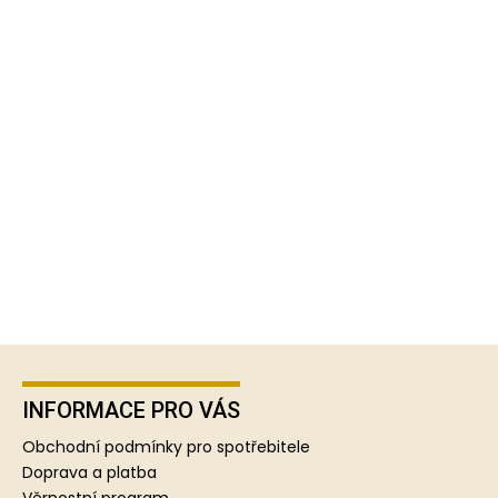
Z
á
p
INFORMACE PRO VÁS
a
Obchodní podmínky pro spotřebitele
t
Doprava a platba
Věrnostní program