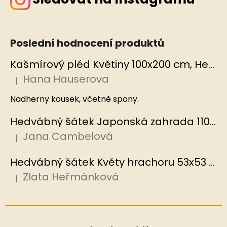
Poslední hodnocení produktů
Kašmírový pléd Květiny 100x200 cm, Hedvábný svět
Hana Hauserova
|
Hodnocení produktu je 5 z 5 hvězdiček.
Nadherny kousek, včetně spony.
Hedvábný šátek Japonská zahrada 110x110 cm v dárkovém balení, HEDVÁBNÝ SVĚT
Jana Cambelová
|
Hodnocení produktu je 5 z 5 hvězdiček.
Hedvábný šátek Květy hrachoru 53x53 cm v dárkovém balení, HEDVÁBNÝ SVĚT
Zlata Heřmánková
|
Hodnocení produktu je 5 z 5 hvězdiček.