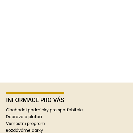
Z
á
p
INFORMACE PRO VÁS
a
Obchodní podmínky pro spotřebitele
t
Doprava a platba
í
Věrnostní program
Rozdáváme dárky