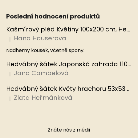
Poslední hodnocení produktů
Kašmírový pléd Květiny 100x200 cm, Hedvábný svět
Hana Hauserova
|
Hodnocení produktu je 5 z 5 hvězdiček.
Nadherny kousek, včetně spony.
Hedvábný šátek Japonská zahrada 110x110 cm v dárkovém balení, HEDVÁBNÝ SVĚT
Jana Cambelová
|
Hodnocení produktu je 5 z 5 hvězdiček.
Hedvábný šátek Květy hrachoru 53x53 cm v dárkovém balení, HEDVÁBNÝ SVĚT
Zlata Heřmánková
|
Hodnocení produktu je 5 z 5 hvězdiček.
Znáte nás z médií