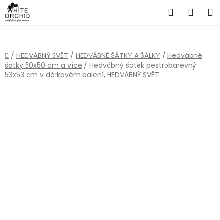
Přejít
Hledat
NÁKU
na
obsah
KOŠÍ
Domů
/
HEDVÁBNÝ SVĚT
/
HEDVÁBNÉ ŠÁTKY A ŠÁLKY
/
Hedvábné
šátky 50x50 cm a více
/
Hedvábný šátek pestrobarevný
53x53 cm v dárkovém balení, HEDVÁBNÝ SVĚT